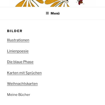
Zum
WILLKOMMEN IN MEINER
Grafiken * Collagen * Acrylbilder von Carola Riese aus Kassel
Inhalt
WELT DER PHANTASIETIERE
Menü
springen
BILDER
Illustrationen
Linienpoesie
Die blaue Phase
Karten mit Sprüchen
Weihnachtskarten
Meine Bücher