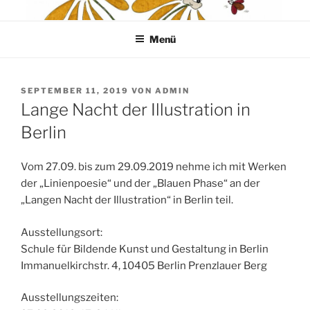
Zum
WILLKOMMEN IN MEINER
Grafiken * Collagen * Acrylbilder von Carola Riese aus Kassel
Inhalt
WELT DER PHANTASIETIERE
Menü
springen
VERÖFFENTLICHT
SEPTEMBER 11, 2019
VON
ADMIN
AM
Lange Nacht der Illustration in
Berlin
Vom 27.09. bis zum 29.09.2019 nehme ich mit Werken
der „Linienpoesie“ und der „Blauen Phase“ an der
„Langen Nacht der Illustration“ in Berlin teil.
Ausstellungsort:
Schule für Bildende Kunst und Gestaltung in Berlin
Immanuelkirchstr. 4, 10405 Berlin Prenzlauer Berg
Ausstellungszeiten: