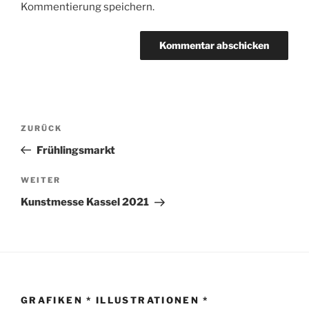
Kommentierung speichern.
Beitrags-
Vorheriger
ZURÜCK
Navigation
Beitrag
Frühlingsmarkt
Nächster
WEITER
Beitrag
Kunstmesse Kassel 2021
GRAFIKEN * ILLUSTRATIONEN *